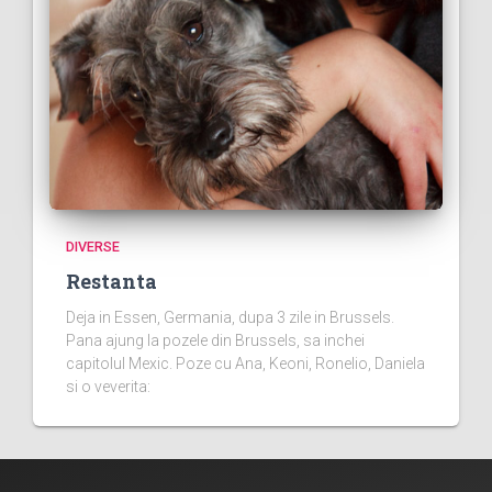
DIVERSE
Restanta
Deja in Essen, Germania, dupa 3 zile in Brussels.
Pana ajung la pozele din Brussels, sa inchei
capitolul Mexic. Poze cu Ana, Keoni, Ronelio, Daniela
si o veverita: