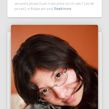
am prins ploaie (cum n-am prins nici in cele 7 luni de
pe vas), in Belgia am avut
Read more…