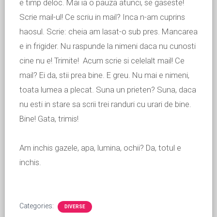
e timp deloc. Mai ia o pauza atunci, se gaseste!
Scrie mail-ul! Ce scriu in mail? Inca n-am cuprins
haosul. Scrie: cheia am lasat-o sub pres. Mancarea
e in frigider. Nu raspunde la nimeni daca nu cunosti
cine nu e! Trimite! Acum scrie si celelalt mail! Ce
mail? Ei da, stii prea bine. E greu. Nu mai e nimeni,
toata lumea a plecat. Suna un prieten? Suna, daca
nu esti in stare sa scrii trei randuri cu urari de bine.
Bine! Gata, trimis!
Am inchis gazele, apa, lumina, ochii? Da, totul e
inchis.
Categories:
DIVERSE