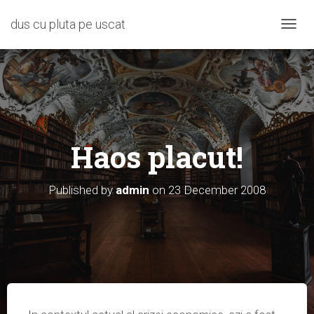
dus cu pluta pe uscat
T
O
G
G
L
E
N
A
Haos placut!
V
I
G
A
Published by
admin
on
23 December 2008
T
I
O
N