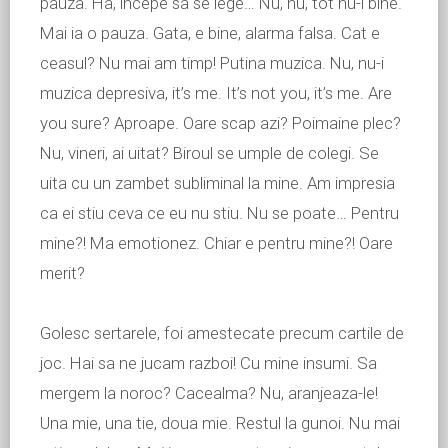
pauza. Ha, incepe sa se lege… Nu, nu, tot nu-i bine.
Mai ia o pauza. Gata, e bine, alarma falsa. Cat e
ceasul? Nu mai am timp! Putina muzica. Nu, nu-i
muzica depresiva, it’s me. It’s not you, it’s me. Are
you sure? Aproape. Oare scap azi? Poimaine plec?
Nu, vineri, ai uitat? Biroul se umple de colegi. Se
uita cu un zambet subliminal la mine. Am impresia
ca ei stiu ceva ce eu nu stiu. Nu se poate… Pentru
mine?! Ma emotionez. Chiar e pentru mine?! Oare
merit?
Golesc sertarele, foi amestecate precum cartile de
joc. Hai sa ne jucam razboi! Cu mine insumi. Sa
mergem la noroc? Cacealma? Nu, aranjeaza-le!
Una mie, una tie, doua mie. Restul la gunoi. Nu mai