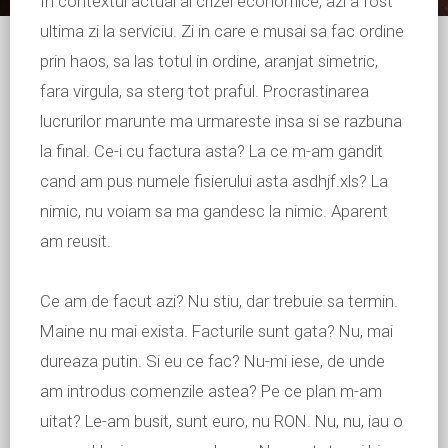
In contextul actual al crizei economice, azi a fost
ultima zi la serviciu. Zi in care e musai sa fac ordine
prin haos, sa las totul in ordine, aranjat simetric,
fara virgula, sa sterg tot praful. Procrastinarea
lucrurilor marunte ma urmareste insa si se razbuna
la final. Ce-i cu factura asta? La ce m-am gandit
cand am pus numele fisierului asta asdhjf.xls? La
nimic, nu voiam sa ma gandesc la nimic. Aparent
am reusit.
Ce am de facut azi? Nu stiu, dar trebuie sa termin.
Maine nu mai exista. Facturile sunt gata? Nu, mai
dureaza putin. Si eu ce fac? Nu-mi iese, de unde
am introdus comenzile astea? Pe ce plan m-am
uitat? Le-am busit, sunt euro, nu RON. Nu, nu, iau o